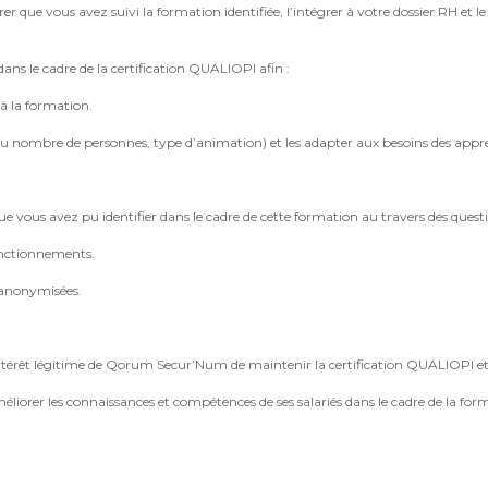
rer que vous avez suivi la formation identifiée, l’intégrer à votre dossier RH et
s le cadre de la certification QUALIOPI afin :
 à la formation.
 au nombre de personnes, type d’animation) et les adapter aux besoins des appr
 que vous avez pu identifier dans le cadre de cette formation au travers des questi
fonctionnements.
t anonymisées.
ntérêt légitime de Qorum Secur’Num de maintenir la certification QUALIOPI et d’
méliorer les connaissances et compétences de ses salariés dans le cadre de la for