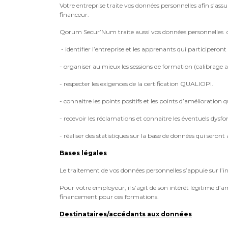
Votre entreprise traite vos données personnelles afin s’assu
financeur.
Qorum Secur’Num traite aussi vos données personnelles dan
- identifier l’entreprise et les apprenants qui participeront
- organiser au mieux les sessions de formation (calibrage
- respecter les exigences de la certification QUALIOPI.
- connaitre les points positifs et les points d’amélioration
- recevoir les réclamations et connaitre les éventuels dys
- réaliser des statistiques sur la base de données qui seron
Bases légales
Le traitement de vos données personnelles s’appuie sur l’i
Pour votre employeur, il s’agit de son intérêt légitime d’a
financement pour ces formations.
Destinataires/accédants aux données