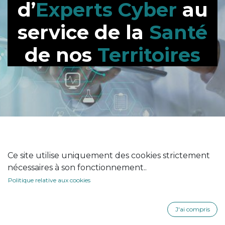
d’
Experts Cyber
au
service de la
Santé
de nos
Territoires
Ce site utilise uniquement des cookies strictement
Une capacité nationale
nécessaires à son fonctionnement..
au service de la
Politique relative aux cookies
cybersécurité en santé
J'ai compris